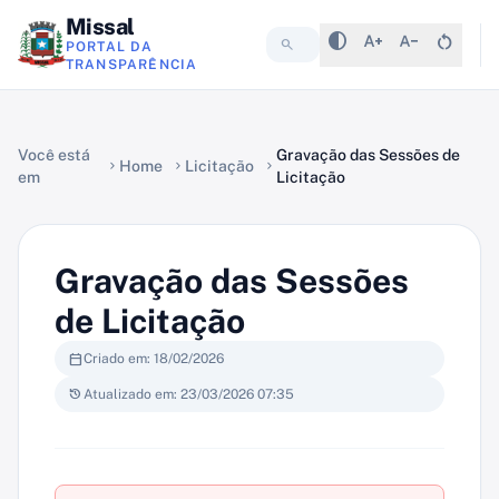
Missal
contrast
text_increase
text_decrease
restart_alt
search
PORTAL DA
TRANSPARÊNCIA
Você está
Gravação das Sessões de
Home
Licitação
chevron_right
chevron_right
chevron_right
em
Licitação
Gravação das Sessões
de Licitação
calendar_today
Criado em: 18/02/2026
history
Atualizado em: 23/03/2026 07:35