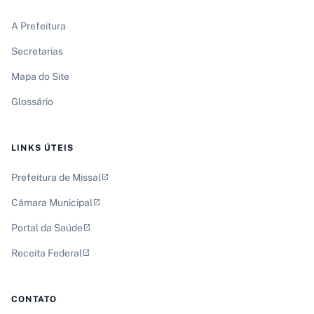
A Prefeitura
Secretarias
Mapa do Site
Glossário
LINKS ÚTEIS
Prefeitura de Missal
open_in_new
Câmara Municipal
open_in_new
Portal da Saúde
open_in_new
Receita Federal
open_in_new
CONTATO