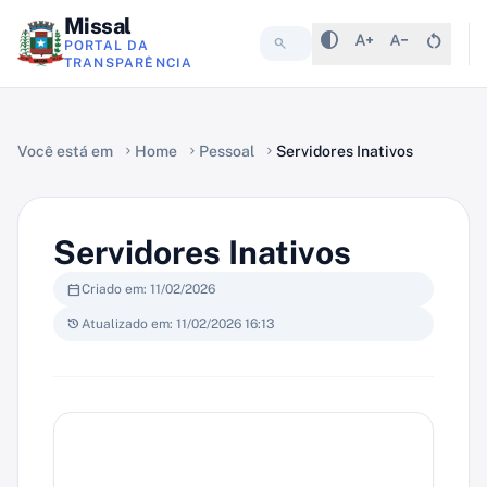
Missal
contrast
text_increase
text_decrease
restart_alt
search
PORTAL DA
TRANSPARÊNCIA
Você está em
Home
Pessoal
Servidores Inativos
chevron_right
chevron_right
chevron_right
Servidores Inativos
calendar_today
Criado em: 11/02/2026
history
Atualizado em: 11/02/2026 16:13